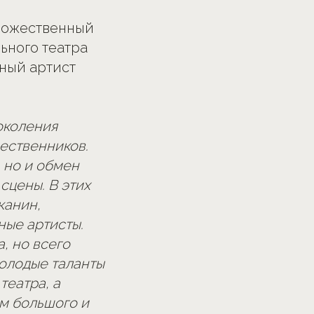
дожественный
ьного театра
дный артист
околения
ественников.
 но и обмен
цены. В этих
канин,
ные артисты.
, но всего
молодые таланты
театра, а
м большого и