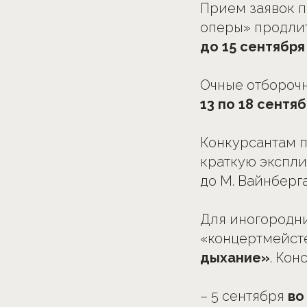
Прием заявок п
оперы» продли
до 15 сентября
Очные отбороч
13 по 18 сентя
Конкурсантам 
краткую эксплик
до М. Вайнберг
Для иногородни
«концертмейст
дыхание»
. Кон
– 5 сентября
во