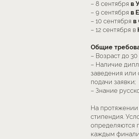
– 8 сентября
в 
– 9 сентября
в 
– 10 сентября
в
– 12 сентября в
Общие требова
– Возраст до 30
– Наличие дипл
заведения или 
подачи заявки;
– Знание русск
На протяжении
стипендия. Усл
определяются 
каждым финали