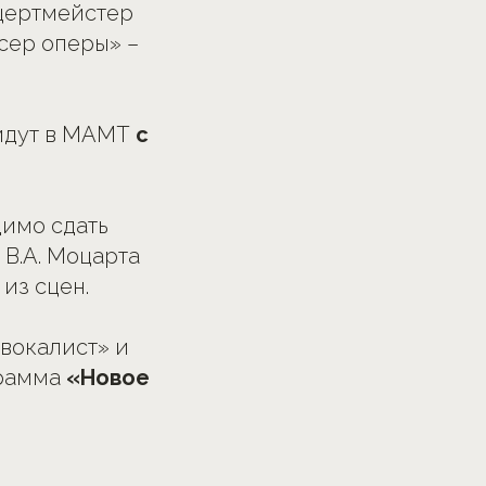
нцертмейстер
сер оперы» –
ойдут в МАМТ
с
имо сдать
 В.А. Моцарта
из сцен.
вокалист» и
грамма
«Новое