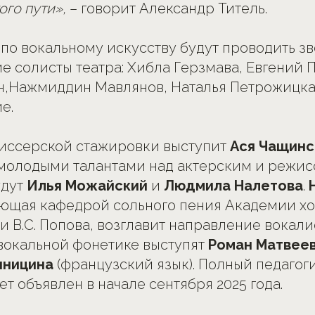
ого пути»,
– говорит Александр Титель.
по вокальному искусству будут проводить з
е солисты театра: Хибла Герзмава,
Евгений 
н,Нажмиддин Мавлянов, Наталья Петрожицка
е.
иссерской стажировки выступит
Ася Чащинс
 молодыми талантами над актерским и режи
удут
Илья Можайский
и
Людмила Налетова
.
ующая кафедрой сольного пения Академии х
и В.С. Попова, возглавит направление вокали
вокальной фонетике выступят
Роман Матвее
иницина
(французский язык). Полный педагог
т объявлен в начале сентября 2025 года.