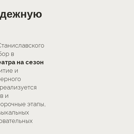
одежную
Станиславского
бор в
атра на сезон
итие и
перного
реализуется
в и
орочные этапы,
зыкальных
зовательных