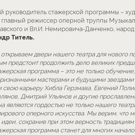
й руководитель стажерской программы – ху
 главный режиссер оперной труппы Музыкал
славского и Вл.И. Немировича-Данченко, наро
ндр Титель.
 открываем двери нашего театра для нового п
рым предстоит продолжить дело великих предш
жерская программа – это не только обучение,
ризнанными мастерами и будущими звездами с
и свою карьеру Хибла Герзмава, Евгений Поли
янов, Дмитрий Ульянов и другие прославлен
а являются гордостью не только нашего театра
мирового оперного искусства. Мы верим, что 
идеи, сохранив при этом верность традициям 
жерская программа станет для многих начало