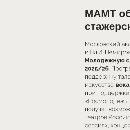
МАМТ об
стажерс
Московский ака
и Вл.И. Немиро
Молодежную ст
2025/26
. Прог
поддержку тала
искусства:
вока
при поддержке 
«Росмолодёжь. 
получат возмож
театров России
сессиях, конце