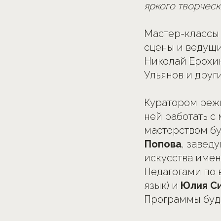
яркого творческ
Мастер-классы 
сцены и ведущи
Николай Ерохи
Ульянов и други
Куратором реж
ней работать с
мастерством б
Попова
, завед
искусства имен
Педагогами по 
язык) и
Юлия С
Программы буде