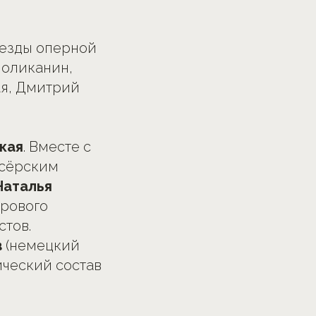
везды оперной
Поликанин,
я, Дмитрий
кая
. Вместе с
ссёрским
Наталья
орового
стов.
в
(немецкий
ический состав