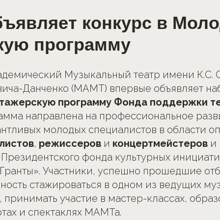
ъявляет конкурс в Мол
кую программу
демический Музыкальный театр имени К.С. 
вича-Данченко (МАМТ) впервые объявляет на
ажерскую программу Фонда поддержки те
рамма направлена на профессиональное разв
нтливых молодых специалистов в области о
листов
,
режиссеров
и
концертмейстеров
и 
Президентского фонда культурных инициати
Гранты». Участники, успешно прошедшие отб
ность стажироваться в одном из ведущих му
, принимать участие в мастер-классах, обра
ртах и спектаклях МАМТа.