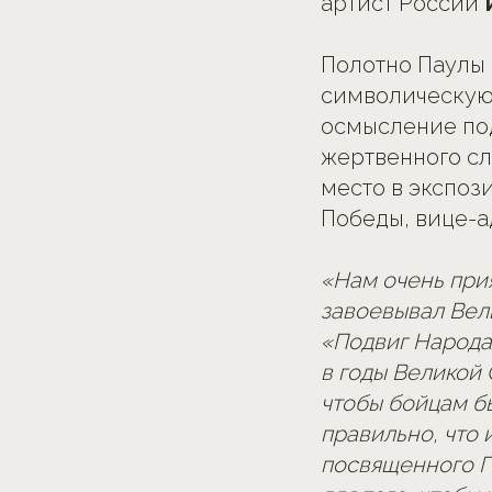
артист России
Полотно Паулы
символическую 
осмысление под
жертвенного сл
место в экспоз
Победы, вице-
«Нам очень прия
завоевывал Вел
«Подвиг Народа»
в годы Великой 
чтобы бойцам б
правильно, что 
посвященного Г