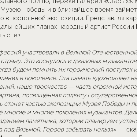
зданного при поддержке Галереи «Старых». 
 Музею Победы и в ближайшее время займет
о в постоянной экспозиции. Представляя кар
дальнейших планах народный артист России 
ь слёз.
фессий участвовали в Великой Отечественной
страну. Это коснулось и джазовых музыкантов
егда будем помнить их героический поступок и
ления в поколение. Эта память вдохновляет н
ений: наше творчество — часть огромной исто
картина, посвящённая подвигу Государственно
рь станет частью экспозиции Музея Победы и 
ё многие и многие поколения музыкантов. Да
озданием памятника, который планируем устан
 под Вязьмой. Героев забывать нельзя»
, — ск