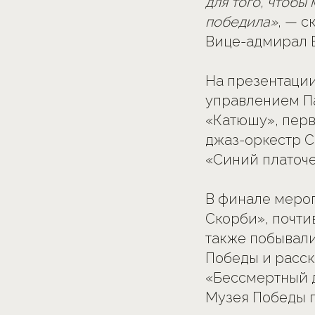
для того, чтобы
победила»
, — 
Вице-адмирал
На презентации
управлением П
«Катюшу», перв
джаз-оркестр С
«Синий платоче
В финале мероп
Скорби», почти
также побывали
Победы и расск
«Бессмертный 
Музея Победы п