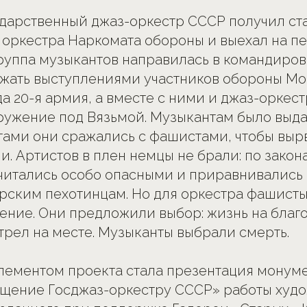
сударственный джаз-оркестр СССР получил ст
 оркестра Наркомата обороны и выехал на п
группа музыкантов направилась в командиров
жать выступлениями участников обороны Мос
да 20-я армия, а вместе с ними и джаз-оркес
ужение под Вязьмой. Музыкантам было выда
тами они сражались с фашистами, чтобы вырв
ли. Артистов в плен немцы не брали: по зако
читались особо опасными и приравнивались 
орским пехотинцам. Но для оркестра фашист
ение. Они предложили выбор: жизнь на благо
трел на месте. Музыканты выбрали смерть.
лементом проекта стала презентация монум
ящение Госджаз-оркестру СССР» работы худ