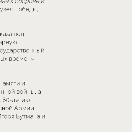
ена к обороне и
Музея Победы,
жаза под
дарную
осударственный
лых времён»,
Памяти и
нной войны, а
к 80-летию
сной Армии.
горя Бутмана и