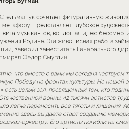
Игорь Бутман
.
 Стельмащук сочетает фигуративную живопис
метафору, представляет глубокое художест
вига музыкантов, воплощая идею бессмерти
ужения Родине. Эта живописная работа займ
иции, заверил заместитель Генерального ди
адмирал Федор Смуглин.
тно, что вместе с вами мы сегодня чествуем те
икую Победу на фронтах культуры. На нашей 
 есть целый зал, посвященный тем, кто подни
Отечественной войны. 42 тысячи артистов труд
ыло легче переносить все тяготы и лишения. 
именно здесь вы даете старт созданию мемори
осджаз-оркестру. Его артисты погибли на смо