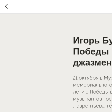
Игорь Б
Победы 
джазмен
21 октября в М
мемориального 
летию Победы в
музыкантов Го
Лаврентьева, г