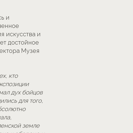
ь и
венное
я искусства и
ет достойное
ректора Музея
х, кто
экспозиции
мал дух бойцов
ились для того,
Абсолютно
ала,
ленской земле