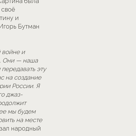
Картина была
 своё
тину и
Игорь Бутман
 войне и
. Они — наша
 передавать эту
ас на создание
рии России. Я
го джаз-
продолжит
лее мы будем
овить на месте
азал народный