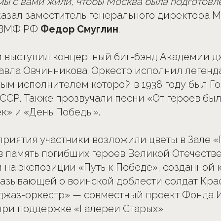
 мы с вами жили, чтобы Москва была подготовл
сказал заместитель генерального директора 
 ВМФ РФ
Федор Смуглин
.
 выступил концертный биг-бэнд Академии д
авла Овчинникова. Оркестр исполнил леген
ым исполнителем которой в 1938 году был Г
ССР. Также прозвучали песни «От героев бы
к» и «День Победы».
риятия участники возложили цветы в Зале «
в память погибших героев Великой Отечестве
 на экспозиции «Путь к Победе», созданной 
азывающей о воинской доблести солдат Кра
джаз-оркестр» — совместный проект Фонда И
ри поддержке «Галереи Старых».