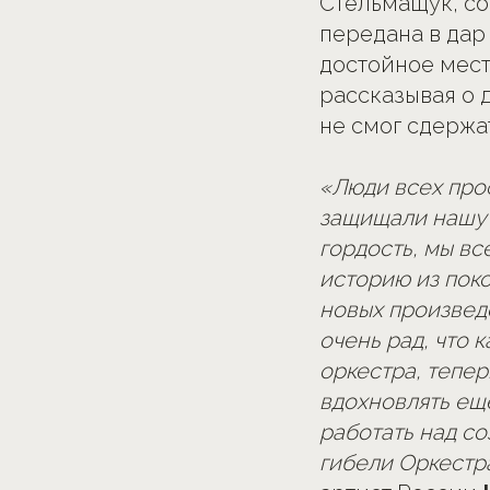
Стельмащук, со
передана в дар
достойное мест
рассказывая о 
не смог сдержат
«Люди всех про
защищали нашу 
гордость, мы вс
историю из поко
новых произвед
очень рад, что 
оркестра, тепе
вдохновлять ещ
работать над с
гибели Оркестра