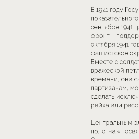
В 1941 году Го
показательного
сентябре 1941 
фронт – поддер
октября 1941 го
фашистское окр
Вместе с солда
вражеской пет
времени, они с
партизанам, м
сделать исключ
рейха или расс
Центральным э
полотна «Посв