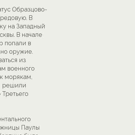
атус Образцово-
ередовую. В
ку на Западный
квы. В начале
тр попали в
но оружие.
аться из
нам военного
к морякам,
ы решили
 Третьего
ентального
ожницы Паулы