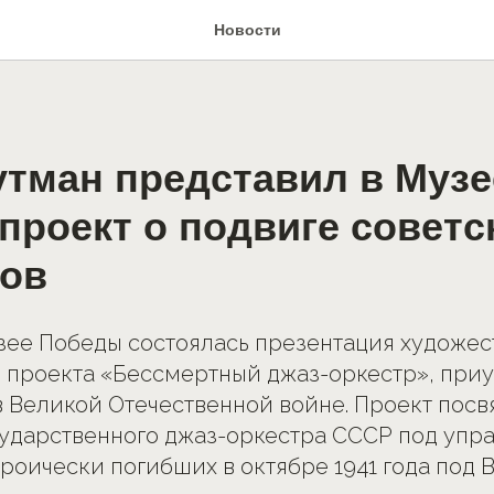
Новости
утман представил в Музе
проект о подвиге советс
ов
узее Победы состоялась презентация художес
проекта «Бессмертный джаз-оркестр», приу
 Великой Отечественной войне. Проект пос
сударственного джаз-оркестра СССР под уп
ероически погибших в октябре 1941 года под 