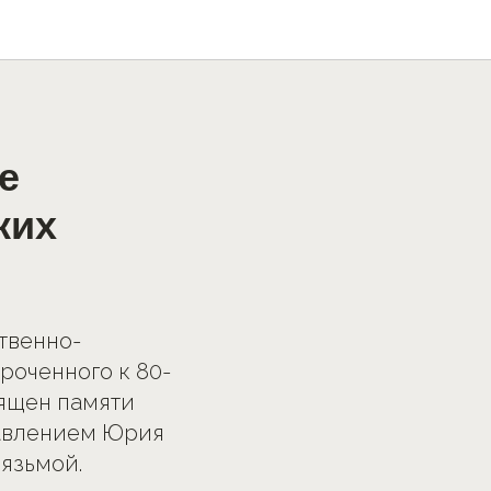
е
ких
твенно-
роченного к 80-
вящен памяти
равлением Юрия
Вязьмой.